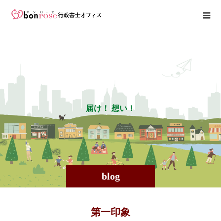
届
け
！
想
い
！
blog
第一印象