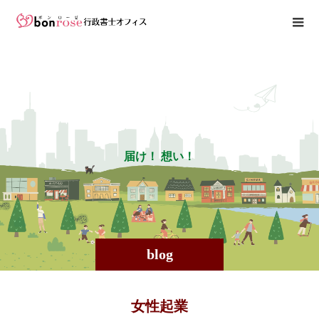
届
け
！
想
い
！
blog
女性起業