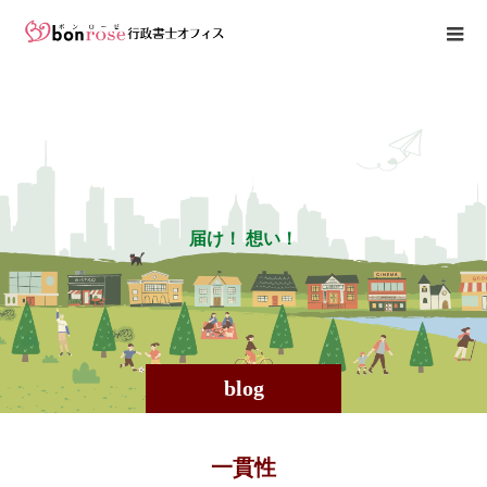
届
け
！
想
い
！
blog
一貫性