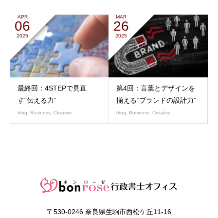
APR
MAR
06
26
2025
2025
最終回：4STEPで見直
第4回：言葉とデザインを
す“伝える力”
揃える“ブランドの設計力”
blog
,
Business
,
Creative
blog
,
Business
,
Creative
〒530-0246 奈良県生駒市西松ケ丘11-16