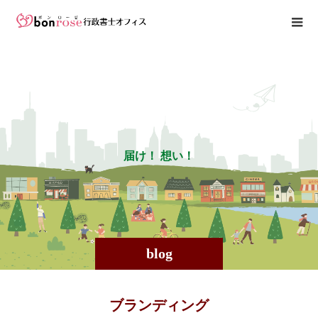
届
け
！
想
い
！
blog
ブランディング