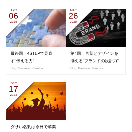
APR
MAR
06
26
2025
2025
最終回：4STEPで見直
第4回：言葉とデザインを
す“伝える力”
揃える“ブランドの設計力”
blog
,
Business
,
Creative
blog
,
Business
,
Creative
DEC
17
2024
ダサい名刺は今日で卒業！