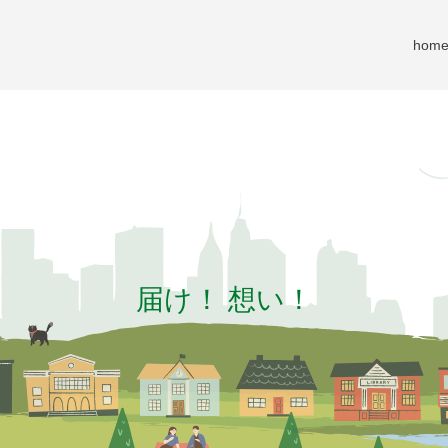
hom
届
け
！
想
い
！