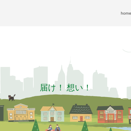
hom
届
け
！
想
い
！