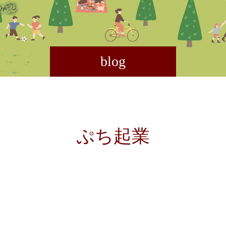
blog
ぷち起業