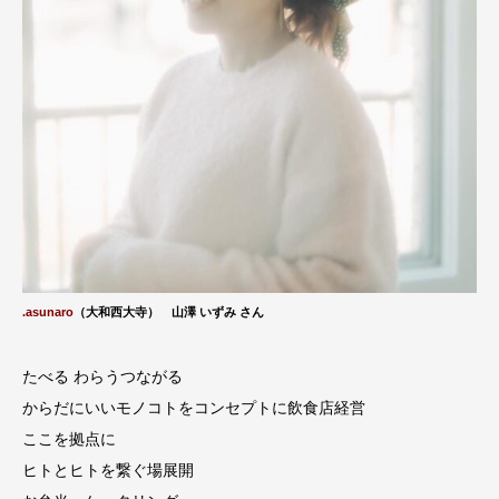
.asunaro
（大和西大寺）
山澤 いずみ
さん
たべる わらうつながる
からだにいいモノコトをコンセプトに飲食店経営
ここを拠点に
ヒトとヒトを繋ぐ場展開