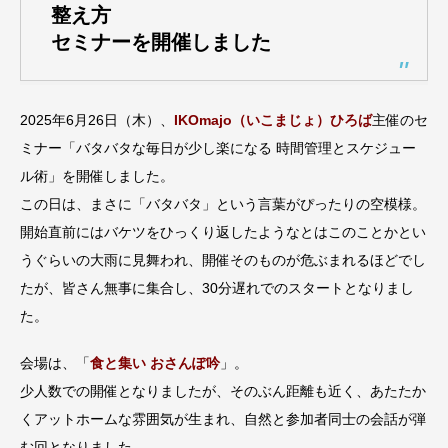
整え方
セミナーを開催しました
2025年6月26日（木）、
IKOmajo（いこまじょ）ひろば
主催のセ
ミナー「バタバタな毎日が少し楽になる 時間管理とスケジュー
ル術」を開催しました。
この日は、まさに「バタバタ」という言葉がぴったりの空模様。
開始直前にはバケツをひっくり返したようなとはこのことかとい
うぐらいの大雨に見舞われ、開催そのものが危ぶまれるほどでし
たが、皆さん無事に集合し、30分遅れでのスタートとなりまし
た。
会場は、「
食と集い おさんぽ吟
」。
少人数での開催となりましたが、そのぶん距離も近く、あたたか
くアットホームな雰囲気が生まれ、自然と参加者同士の会話が弾
む回となりました。