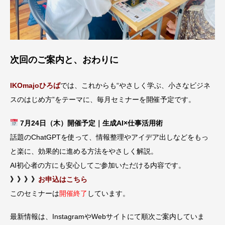
次回のご案内と、おわりに
IKOmajo
ひろば
では、これからも
“
やさしく学ぶ、小さなビジネ
スのはじめ方
”
をテーマに、毎月セミナーを開催予定です。
7月24日（木）開催予定｜生成AI×仕事活用術
話題のChatGPTを使って、情報整理やアイデア出しなどをもっ
と楽に、効果的に進める方法をやさしく解説。
AI初心者の方にも安心してご参加いただける内容です。
》》》》
お申込はこちら
このセミナーは
開催終了
しています。
最新情報は、InstagramやWebサイトにて順次ご案内していま