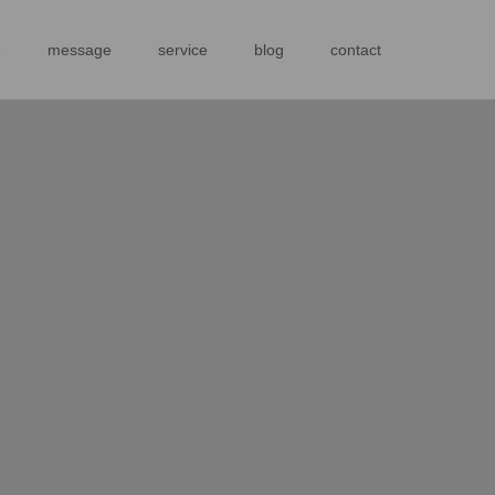
e
message
service
blog
contact